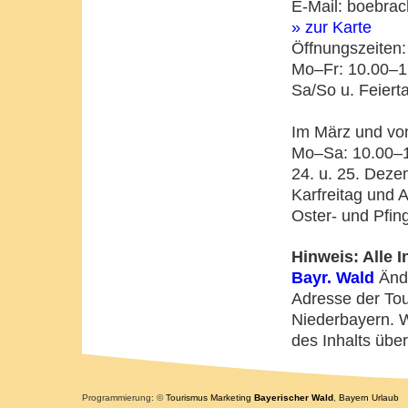
E-Mail: boebra
» zur Karte
Öffnungszeiten:
Mo–Fr: 10.00–1
Sa/So u. Feiert
Im März und vo
Mo–Sa: 10.00–1
24. u. 25. Deze
Karfreitag und A
Oster- und Pfin
Hinweis: Alle 
Bayr. Wald
Ände
Adresse der To
Niederbayern. W
des Inhalts üb
Programmierung: ©
Tourismus
Marketing
Bayerischer Wald
,
Bayern
Urlaub