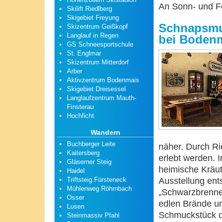
An Sonn- und F
Skilift Riedlberg
Skigebiet Freyung
Schnapsmus
Skizentrum Geißkopf
Langlauf in Regen
bei Boden
GS Schneesportschule
St. Englmar
Skizentrum Mitterdorf
Arber
Aktivzentrum Bodenmais
Skigebiet Dreisessel
Langlaufzentrum Mauth-
Finsterau
Hochficht
Wandern
Buchberger Leite
näher. Durch R
Kaitersberg
erlebt werden. 
Gläserner Steig
heimische Kräut
Haidel
Ausstellung en
Triftsteig Fürsteneck
Mühlenweg Röhrnbach
„Schwarzbrenner
Osser
edlen Brände un
Lusen
Schmuckstück d
Steinmassiv Pfahl