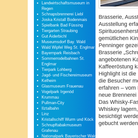
Landwirtschaftsmuseum in
Regen
Schnapsbrennerei Liebl
Brasserie, Ausst
Joska Kristall Bodenmais
Ausstellung erf
Spielbank Bad Füssing
Spirituosenhers
Tiergarten Straubing
Gut Aiderbichl
gemütlichen Ki
Museumsdorf Bay. Wald
Penninger gezei
Wald Wipfel Weg St. Englmar
Brasserie „Schr
Bayernpark Reisbach
Sommerrodelbahnen St.
angebotenen Kaf
Englmar
Kaffeeröstung k
Tierpark Lohberg
Highlight ist d
Jagd- und Fischereimuseum
die Besucher me
Kelheim
Glasmuseum Frauenau
erfahren – vom 
Vogelpark Irgenöd
neue Brennerei i
Krummau
Das Whisky-Fass
Pullman-City
Whiskey lagern,
Ilztalbahn
Linz
besichtigt werde
Kristallschiff Wurm und Köck
gebucht werden
Schnupftabakmuseum
Grafenau
Nationalpark Bayerischer Wald