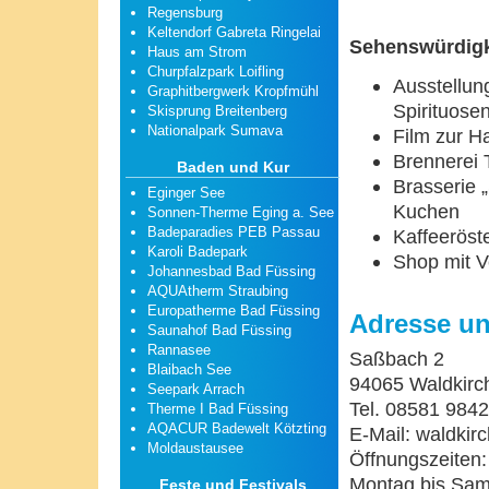
Regensburg
Keltendorf Gabreta Ringelai
Sehenswürdigk
Haus am Strom
Churpfalzpark Loifling
Ausstellun
Graphitbergwerk Kropfmühl
Spirituose
Skisprung Breitenberg
Nationalpark Sumava
Film zur H
Brennerei 
Baden und Kur
Brasserie 
Eginger See
Kuchen
Sonnen-Therme Eging a. See
Badeparadies PEB Passau
Kaffeeröste
Karoli Badepark
Shop mit V
Johannesbad Bad Füssing
AQUAtherm Straubing
Europatherme Bad Füssing
Adresse un
Saunahof Bad Füssing
Rannasee
Saßbach 2
Blaibach See
94065 Waldkirc
Seepark Arrach
Tel. 08581 984
Therme I Bad Füssing
AQACUR Badewelt Kötzting
E-Mail: waldki
Moldaustausee
Öffnungszeiten:
Montag bis Sam
Feste und Festivals