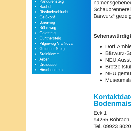
Pandurensteig
namensgebenede 
Rachel
Schaubrennerei,
Risslochschlucht
Bärwurz“ gezeig
Geißkopf
Baierweg
Böhmweg
Goldsteig
Sehenswürdigk
Gunthersteig
Pilgerweg Via Nova
Dorf-Ambie
Goldener Steig
Bärwurz-S
Steinklamm
NEU Ausst
Arber
Dreisessel
Brotzeitstu
Hirschenstein
NEU gemüt
Museumsla
Kontaktda
Bodenmai
Eck 1
94255 Böbrach
Tel. 09923 802