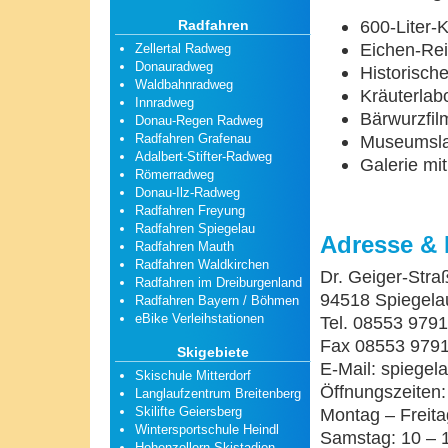
600-Liter-
Radfahren
Eichen-Rei
Zellertal Radweg
Donauradweg
Historisch
Waldbahnradweg
Kräuterlab
Innradweg
Bärwurzfil
Donau-Regen Radweg
Radfahren Grafenau
Museumsla
Adalbert-Stifter-Radweg
Galerie mi
Römerradweg
Donau-Ilz-Radweg
Radfahren Freyung
Radfahren Spiegelau
Adresse & 
Radfahren Mauth
Radfahren Waldkirchen
Dr. Geiger-Stra
Radfahren im Dreiburgenland
94518 Spiegela
Radfahren Bayern / Böhmen
eBike Verleihstationen
Tel. 08553 979
Fax 08553 979
Skigebiete
E-Mail: spiege
Skischule Mitterdorf
Öffnungszeiten:
Langlaufzentrum Breitenberg
Skilifte Geiersberg
Montag – Freita
Wintersportschule Heindl
Samstag: 10 – 
Hohenzollern Skistadion