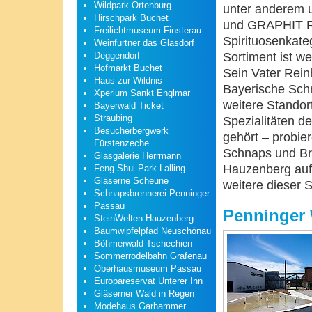
Wildpark Ortenburg
unter anderem 
Hirschpark Buchet
und GRAPHIT Rum
Freilichtmuseum Finsterau
Spirituosenkate
Weinfurtner das Glasdorf
Sortiment ist we
Deggendorf
Hofmarkt Buchet
Sein Vater Rein
Haus zur Wildnis
Bayerische Sch
Xperium Sankt Englmar
weitere Standor
Bayerwald Ticket
Straubing
Spezialitäten d
Besucherbergwerk
gehört – probie
Fürstenzeche
Schnaps und Br
Glasgalerie Herrmann
Hauzenberg auf 
Feng-Shui-Park Lalling
Gläserne Scheune
weitere dieser 
Schnapsbrennerei Penninger
Passau
Penninger 
SteinWelten Hauzenberg
Baumwipfelpfad Neuschönau
Böhmerwald Tschechien
Sommerrodelbahn Grafenau
Oberhausmuseum Passau
Europareservat Unterer Inn
Gläserner Wald in Regen
Modehaus Garhammer