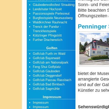
Sonn- und Feier
Gäubodenvolksfest Straubing
Landshuter Hochzeit
Bitte beachten S
Passionsspiele Perlesreut
Öffnungszeiten
Burgfestspiele Neunussberg
Waldkirchner Rauhnacht
Penninger 
Trenck der Pandur -
Trenckfestspiele
Kötztinger Pfingstritt
Further Drachenstich
Golfen
Golfclub Furth im Wald
Golfclub Bayerwald
Golfclub am Nationalpark
Feng Shui Golfplatz
Golfclub Gäuboden
bietet der Muse
Golfclub Deggendorf
arrangierte Ge
Golfclub Passau Rassbach
sind auf der Ga
Golfclub Bad Birnbach
Golfclub Sagmühle
Künstler zu seh
Impressum
Impressum
Sehenswürdigk
Impressum