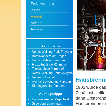
Ferienwohnung
Preise
Freizeit
Anfahrt
Anfrage
Aktivurlaub
Nordic-Walking-Park Freyung
Bootswandern am Regen
Nordic Walking Zentrum
Freizeitgelände Röhrnbach
Tennisschule Mitterdorf
Nordic-Walking Park Spiegelau
Reiten in Grainet
Hausbrenne
biovital Bewegungs-Parcours
Skatingstrecke Finsterau
1905 wurde das
Zunächst stellt
Ausflugstipps
dann Obstbrände
Handweberei in Wegscheid
Hausbrennerei i
Silberberg Bodenmais