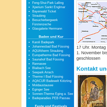
Feng-Shui-Park Lalling
Xperium Sankt Englmar
Bayerwald Ticket
Straubing
Besucherbergwerk
Fürstenzeche
Glasgalerie Herrmann
Baden und Kur
Karoli Badepark
Johannesbad Bad Füssing
17 Uhr. Montag
AQUAtherm Straubing
1. November bi
Europatherme Bad Füssing
geschlossen
Saunahof Bad Füssing
Rannasee
Kontakt un
Blaibach See
Seepark Arrach
Therme I Bad Füssing
AQACUR Badewelt Kötzting
Moldaustausee
Eginger See
Sonnen-Therme Eging a. See
Badeparadies PEB Passau
Feste und Festivals