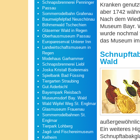
Schnapsbrennerei Penninger
Kranken genutzt
Passau
aber 1742 währe
Sommerrodelbahn Grafenau
Nach dem Wiede
Baumwipfelpfad Neuschönau
Böhmerwald Tschechien
Museum Bayr. W
Gläserner Wald in Regen
wurde nochmal v
Oberhausmuseum Passau
das Museum im B
Europareservat Unterer Inn
Landwirtschaftsmuseum in
Schnupfta
Regen
Modehaus Garhammer
Wald
Schnapsbrennerei Liebl
Joska Kristall Bodenmais
Spielbank Bad Füssing
Tiergarten Straubing
Gut Aiderbichl
Bayernpark Reisbach
Museumsdorf Bay. Wald
Wald Wipfel Weg St. Englmar
Glasmuseum Frauenau
Sommerrodelbahnen St.
Englmar
außergewöhnlic
Tierpark Lohberg
Ein weiteres Hig
Jagd- und Fischereimuseum
Schnupftabakgla
Kelheim