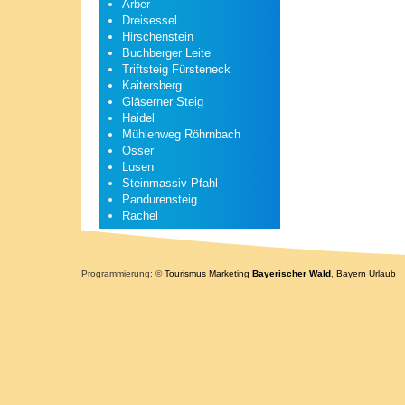
Arber
Dreisessel
Hirschenstein
Buchberger Leite
Triftsteig Fürsteneck
Kaitersberg
Gläserner Steig
Haidel
Mühlenweg Röhrnbach
Osser
Lusen
Steinmassiv Pfahl
Pandurensteig
Rachel
Programmierung: ©
Tourismus
Marketing
Bayerischer Wald
,
Bayern
Urlaub