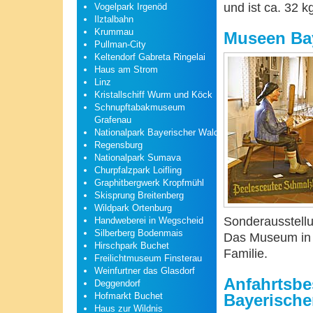
und ist ca. 32 k
Vogelpark Irgenöd
Ilztalbahn
Krummau
Museen Ba
Pullman-City
Keltendorf Gabreta Ringelai
Haus am Strom
Linz
Kristallschiff Wurm und Köck
Schnupftabakmuseum
Grafenau
Nationalpark Bayerischer Wald
Regensburg
Nationalpark Sumava
Churpfalzpark Loifling
Graphitbergwerk Kropfmühl
Skisprung Breitenberg
Wildpark Ortenburg
Sonderausstellu
Handweberei in Wegscheid
Silberberg Bodenmais
Das Museum in B
Hirschpark Buchet
Familie.
Freilichtmuseum Finsterau
Weinfurtner das Glasdorf
Anfahrtsbe
Deggendorf
Hofmarkt Buchet
Bayerische
Haus zur Wildnis