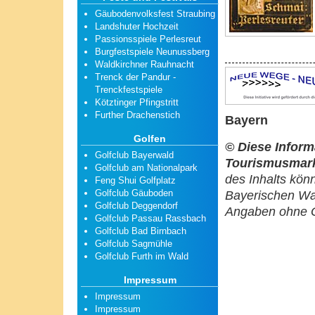
Gäubodenvolksfest Straubing
Landshuter Hochzeit
Passionsspiele Perlesreut
Burgfestspiele Neunussberg
Waldkirchner Rauhnacht
Trenck der Pandur -
Trenckfestspiele
Kötztinger Pfingstritt
Further Drachenstich
Bayern
Golfen
© Diese Inform
Golfclub Bayerwald
Tourismusmar
Golfclub am Nationalpark
des Inhalts kö
Feng Shui Golfplatz
Golfclub Gäuboden
Bayerischen Wa
Golfclub Deggendorf
Angaben ohne G
Golfclub Passau Rassbach
Golfclub Bad Birnbach
Golfclub Sagmühle
Golfclub Furth im Wald
Impressum
Impressum
Impressum