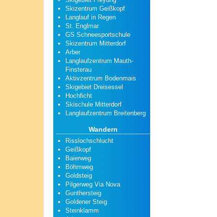
Skizentrum Geißkopf
Langlauf in Regen
St. Englmar
GS Schneesportschule
Skizentrum Mitterdorf
Arber
Langlaufzentrum Mauth-
Finsterau
Aktivzentrum Bodenmais
Skigebiet Dreisessel
Hochficht
Skischule Mitterdorf
Langlaufzentrum Breitenberg
Wandern
Risslochschlucht
Geißkopf
Baierweg
Böhmweg
Goldsteig
Pilgerweg Via Nova
Gunthersteig
Goldener Steig
Steinklamm