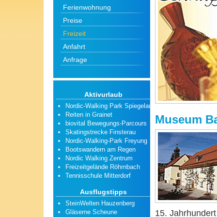
Ferienwohnung
Preise
Freizeit
Anfahrt
Anfrage
Aktivurlaub
Nordic-Walking Park Spiegelau
Reiten in Grainet
Museum Ba
biovital Bewegungs-Parcours
Skatingstrecke Finsterau
Nordic-Walking-Park Freyung
Bootswandern am Regen
Nordic Walking Zentrum
Freizeitgelände Röhrnbach
Tennisschule Mitterdorf
Ausflugstipps
SteinWelten Hauzenberg
15. Jahrhundert
Gläserne Scheune