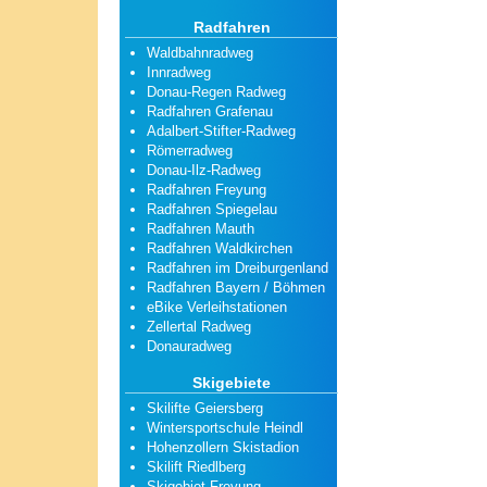
Radfahren
Waldbahnradweg
Innradweg
Donau-Regen Radweg
Radfahren Grafenau
Adalbert-Stifter-Radweg
Römerradweg
Donau-Ilz-Radweg
Radfahren Freyung
Radfahren Spiegelau
Radfahren Mauth
Radfahren Waldkirchen
Radfahren im Dreiburgenland
Radfahren Bayern / Böhmen
eBike Verleihstationen
Zellertal Radweg
Donauradweg
Skigebiete
Skilifte Geiersberg
Wintersportschule Heindl
Hohenzollern Skistadion
Skilift Riedlberg
Skigebiet Freyung