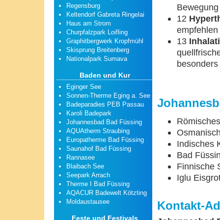
Regensburg
Bewegung m
Keltendorf Gabreta Ringelai
12
Hypert
Haus am Strom
empfehlen 
Churpfalzpark Loifling
13
Inhala
Graphitbergwerk Kropfmühl
Skisprung Breitenberg
quellfrisc
Nationalpark Sumava
besonders
Baden und Kur
Eginger See
Sonnen-Therme Eging a. See
Johannesb
Badeparadies PEB Passau
Karoli Badepark
Römisches
Johannesbad Bad Füssing
AQUAtherm Straubing
Osmanisch
Europatherme Bad Füssing
Indisches 
Saunahof Bad Füssing
Bad Füssin
Rannasee
Finnische
Blaibach See
Seepark Arrach
Iglu Eisgro
Therme I Bad Füssing
AQACUR Badewelt Kötzting
Moldaustausee
Kontakt-Ad
Feste und Festivals