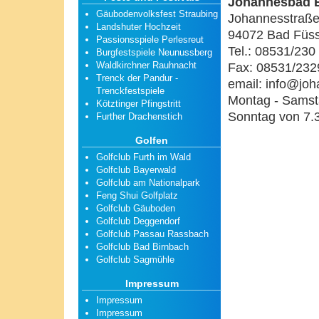
Johannesbad 
Gäubodenvolksfest Straubing
Johannesstraße
Landshuter Hochzeit
94072 Bad Füss
Passionsspiele Perlesreut
Tel.: 08531/230
Burgfestspiele Neunussberg
Waldkirchner Rauhnacht
Fax: 08531/232
Trenck der Pandur -
email: info@jo
Trenckfestspiele
Montag - Samst
Kötztinger Pfingstritt
Sonntag von 7.3
Further Drachenstich
Golfen
Golfclub Furth im Wald
Golfclub Bayerwald
Golfclub am Nationalpark
Feng Shui Golfplatz
Golfclub Gäuboden
Golfclub Deggendorf
Golfclub Passau Rassbach
Golfclub Bad Birnbach
Golfclub Sagmühle
Impressum
Impressum
Impressum