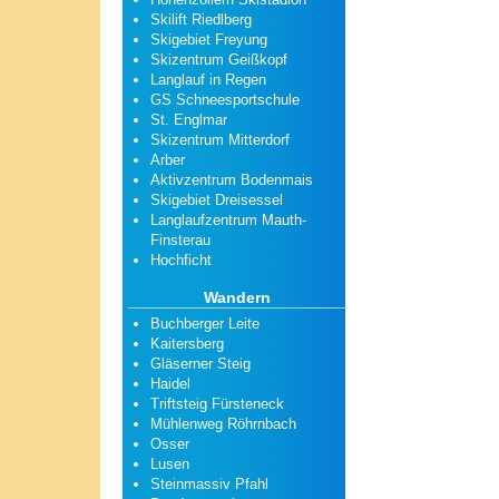
Skilift Riedlberg
Skigebiet Freyung
Skizentrum Geißkopf
Langlauf in Regen
GS Schneesportschule
St. Englmar
Skizentrum Mitterdorf
Arber
Aktivzentrum Bodenmais
Skigebiet Dreisessel
Langlaufzentrum Mauth-
Finsterau
Hochficht
Wandern
Buchberger Leite
Kaitersberg
Gläserner Steig
Haidel
Triftsteig Fürsteneck
Mühlenweg Röhrnbach
Osser
Lusen
Steinmassiv Pfahl