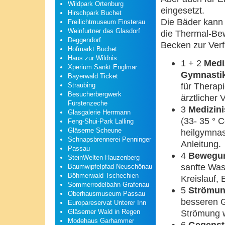
Wildpark Ortenburg
eingesetzt.
Hirschpark Buchet
Die Bäder kann 
Freilichtmuseum Finsterau
Weinfurtner das Glasdorf
die Thermal-Be
Deggendorf
Becken zur Ver
Hofmarkt Buchet
Haus zur Wildnis
1 + 2
Medi
Xperium Sankt Englmar
Gymnasti
Bayerwald Ticket
für Therap
Straubing
Besucherbergwerk
ärztlicher 
Fürstenzeche
3
Medizin
Glasgalerie Herrmann
(33- 35 ° C
Feng-Shui-Park Lalling
Gläserne Scheune
heilgymnas
Schnapsbrennerei Penninger
Anleitung.
Passau
4
Bewegu
SteinWelten Hauzenberg
sanfte Was
Baumwipfelpfad Neuschönau
Böhmerwald Tschechien
Kreislauf,
Sommerrodelbahn Grafenau
5
Strömu
Oberhausmuseum Passau
besseren G
Europareservat Unterer Inn
Gläserner Wald in Regen
Strömung w
Modehaus Garhammer
6
Gegens