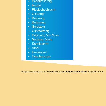
Pandurensteig
Rachel
Risslochschlucht
Geißkopf
Baierweg
Böhmweg
Goldsteig
Gunthersteig
Pilgerweg Via Nova
Goldener Steig
Steinklamm
Arber
Dreisessel
Hirschenstein
Programmierung: ©
Tourismus
Marketing
Bayerischer Wald
,
Bayern
Urlaub