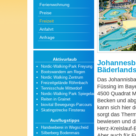
Ferienwohnung
Preise
Freizeit
Anfahrt
Anfrage
Aktivurlaub
Johannesba
Nordic-Walking-Park Freyung
Bäderlands
Bootswandern am Regen
Nordic Walking Zentrum
Das Johannisba
Freizeitgelände Röhrnbach
Füssing im Baye
Tennisschule Mitterdorf
4500 Quadrat Met
Nordic-Walking Park Spiegelau
Reiten in Grainet
Becken und abg
biovital Bewegungs-Parcours
kann sich hier 
Skatingstrecke Finsterau
sorgt das Therm
Ausflugstipps
bewiesen und di
Handweberei in Wegscheid
Herz-Kreislauf
Silberberg Bodenmais
Aber auch für E