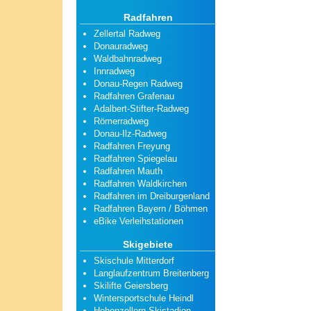
Radfahren
Zellertal Radweg
Donauradweg
Waldbahnradweg
Innradweg
Donau-Regen Radweg
Radfahren Grafenau
Adalbert-Stifter-Radweg
Römerradweg
Donau-Ilz-Radweg
Radfahren Freyung
Radfahren Spiegelau
Radfahren Mauth
Radfahren Waldkirchen
Radfahren im Dreiburgenland
Radfahren Bayern / Böhmen
eBike Verleihstationen
Skigebiete
Skischule Mitterdorf
Langlaufzentrum Breitenberg
Skilifte Geiersberg
Wintersportschule Heindl
Hohenzollern Skistadion