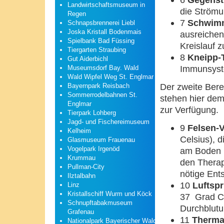
Landwirtschaftsmuseum in
die Ström
Regen
7
Schwim
Schnapsbrennerei Liebl
Joska Kristall Bodenmais
ausreichen
Spielbank Bad Füssing
Kreislauf z
Tiergarten Straubing
8
Kneipp-
Gut Aiderbichl
Immunsyst
Museumsdorf Bay. Wald
Wald Wipfel Weg St. Englmar
Der zweite Bere
Bayernpark Reisbach
Sommerrodelbahnen St.
stehen hier dem
Englmar
zur Verfügung.
Tierpark Lohberg
Jagd- und Fischereimuseum
9
Felsen-
Kelheim
Celsius), d
Glasmuseum Frauenau
Vogelpark Irgenöd
am Boden i
Krummau
den Therap
Pullman-City
nötige Ent
Ilztalbahn
10
Luftsp
Linz
Kristallschiff Wurm und Köck
37 Grad Ce
Schnupftabakmuseum
Durchblutu
Grafenau
11
Therma
Nationalpark Bayerischer Wald